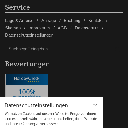
Service
Lage & Anreise
Anfrage
Buchung
Kontakt
Sitemap
Impressum
AGB
Datenschutz
Datenschutzeinstellungen
Suchbegriff
Suc
eingeben
Bewertungen
Datenschutzeinstellungen
Wir nutzen Cookies auf unserer Website. Einige von ihnen
sind essenziell, während andere uns helfen, diese Website
und Ihre Erfahrung zu verbessern.