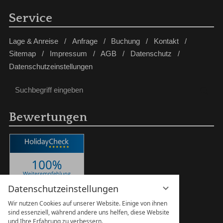
Service
Lage & Anreise
Anfrage
Buchung
Kontakt
Sitemap
Impressum
AGB
Datenschutz
Datenschutzeinstellungen
Suchbegriff
Suc
eingeben
Bewertungen
Datenschutzeinstellungen
Wir nutzen Cookies auf unserer Website. Einige von ihnen
sind essenziell, während andere uns helfen, diese Website
und Ihre Erfahrung zu verbessern.